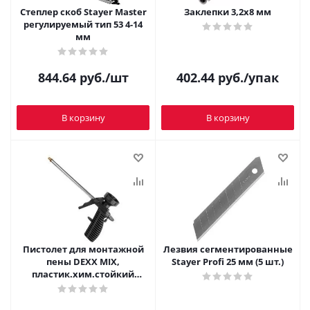
Степлер скоб Stayer Master
Заклепки 3,2х8 мм
регулируемый тип 53 4-14
мм
844.64
руб.
/шт
402.44
руб.
/упак
В корзину
В корзину
Пистолет для монтажной
Лезвия сегментированные
пены DEXX MIX,
Stayer Profi 25 мм (5 шт.)
пластик.хим.стойкий
корпус, клапаны из
нерж.стали